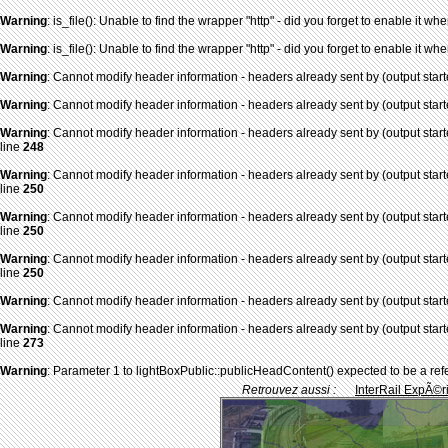
Warning
: is_file(): Unable to find the wrapper "http" - did you forget to enable it
Warning
: is_file(): Unable to find the wrapper "http" - did you forget to enable it
Warning
: Cannot modify header information - headers already sent by (output star
Warning
: Cannot modify header information - headers already sent by (output star
Warning
: Cannot modify header information - headers already sent by (output star
line
248
Warning
: Cannot modify header information - headers already sent by (output star
line
250
Warning
: Cannot modify header information - headers already sent by (output star
line
250
Warning
: Cannot modify header information - headers already sent by (output star
line
250
Warning
: Cannot modify header information - headers already sent by (output star
Warning
: Cannot modify header information - headers already sent by (output star
line
273
Warning
: Parameter 1 to lightBoxPublic::publicHeadContent() expected to be a ref
Retrouvez aussi :
InterRail ExpÃ©