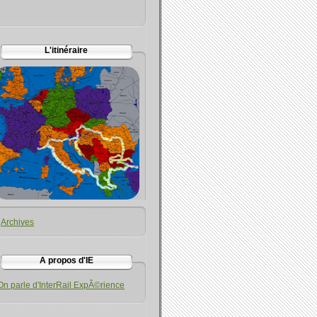
L'itinéraire
Archives
A propos d'IE
On parle d'InterRail ExpÃ©rience