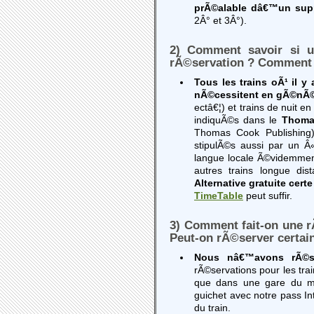
prÃ©alable dâ€™un su
2Â° et 3Â°).
2) Comment savoir si u
rÃ©servation ? Comment 
Tous les trains oÃ¹ il 
nÃ©cessitent en gÃ©nÃ©r
ectâ€¦) et trains de nuit e
indiquÃ©s dans le
Thoma
Thomas Cook Publishing)
stipulÃ©s aussi par un Â
langue locale Ã©videmment)
autres trains longue dis
Alternative gratuite cert
TimeTable
peut suffir.
3) Comment fait-on une r
Peut-on rÃ©server certain
Nous nâ€™avons rÃ©se
rÃ©servations pour les tr
que dans une gare du m
guichet avec notre pass In
du train.