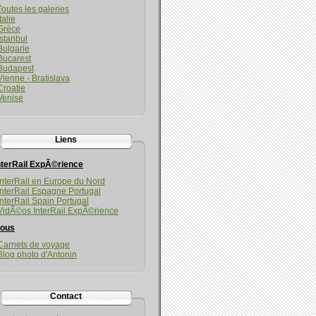
Toutes les galeries
Italie
Grèce
Istanbul
Bulgarie
Bucarest
Budapest
Vienne - Bratislava
Croatie
Venise
Liens
nterRail ExpÃ©rience
InterRail en Europe du Nord
InterRail Espagne Portugal
InterRail Spain Portugal
VidÃ©os InterRail ExpÃ©rience
ous
Carnets de voyage
Blog photo d'Antonin
Contact