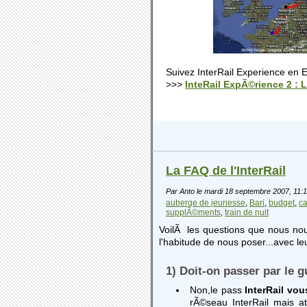
Suivez InterRail Experience en 
>>>
InteRail ExpÃ©rience 2 : 
La FAQ de l'InterRail
Par Anto le mardi 18 septembre 2007, 11:
auberge de jeunesse
Bari
budget
c
supplÃ©ments
train de nuit
VoilÃ les questions que nous no
l'habitude de nous poser...avec l
1) Doit-on passer par le g
Non,le pass
InterRail vou
rÃ©seau InterRail mais a