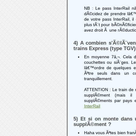
NB : Le pass InterRail n
dÃ©cidez de prendre lâ€™a
de votre pass InterRail, 
plus tÃ´t pour bÃ©nÃ©ficier
avez droit Ã une rÃ©ductio
4) A combien s'Ã©lÃ¨ven
trains Express (type TGV)
En moyenne 7â‚¬. Cela d
couchettes ou siÃ¨ges. 
lâ€™ordre de quelques eu
Ãªtre seuls dans un co
tranquillement.
ATTENTION : Le train de n
supplÃ©ment (mais il 
supplÃ©ments par pays e
InterRail
5) Et si on monte dans 
supplÃ©ment ?
Haha vous Ãªtes bien fran