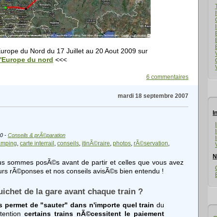
Europe du Nord du 17 Juillet au 20 Aout 2009 sur
L'Europe du nord
<<<
6 commentaires
mardi 18 septembre 2007
I
10 -
Conseils & prÃ©paration
amping
carte interrail
conseils
itinÃ©raire
photos
rÃ©servation
N
us sommes posÃ©s avant de partir et celles que vous avez
eurs rÃ©ponses et nos conseils avisÃ©s bien entendu !
uichet de la gare avant chaque train ?
s permet de "sauter" dans n'importe quel train
du
ttention
certains trains nÃ©cessitent le paiement