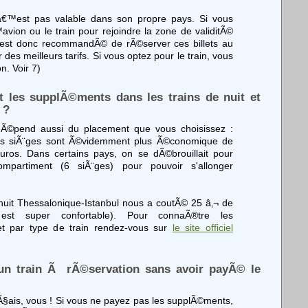
â€™est pas valable dans son propre pays. Si vous
vion ou le train pour rejoindre la zone de validitÃ©
il est donc recommandÃ© de rÃ©server ces billets au
 des meilleurs tarifs. Si vous optez pour le train, vous
n. Voir 7)
t les supplÃ©ments dans les trains de nuit et
 ?
Ã©pend aussi du placement que vous choisissez :
Les siÃ¨ges sont Ã©videmment plus Ã©conomique de
ros. Dans certains pays, on se dÃ©brouillait pour
mpartiment (6 siÃ¨ges) pour pouvoir s'allonger
uit Thessalonique-Istanbul nous a coutÃ© 25 â‚¬ de
est super confortable). Pour connaÃ®tre les
t par type de train rendez-vous sur
le site officiel
un train Ã rÃ©servation sans avoir payÃ© le
Ã§ais, vous ! Si vous ne payez pas les supplÃ©ments,