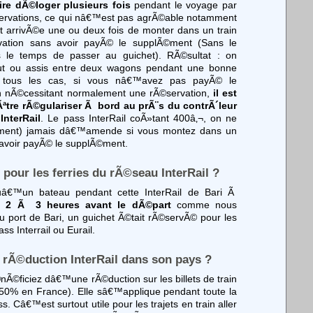
ire dÃ©loger plusieurs fois
pendant le voyage par
servations, ce qui nâ€™est pas agrÃ©able notamment
est arrivÃ©e une ou deux fois de monter dans un train
vation sans avoir payÃ© le supplÃ©ment (Sans le
as le temps de passer au guichet). RÃ©sultat : on
t ou assis entre deux wagons pendant une bonne
 tous les cas, si vous nâ€™avez pas payÃ© le
n nÃ©cessitant normalement une rÃ©servation,
il est
ªtre rÃ©gulariser Ã bord au prÃ¨s du contrÃ´leur
InterRail
. Le pass InterRail coÃ»tant 400â‚¬, on ne
ment) jamais dâ€™amende si vous montez dans un
 avoir payÃ© le supplÃ©ment.
pour les ferries du rÃ©seau InterRail ?
â€™un bateau pendant cette InterRail de Bari Ã
s 2 Ã 3 heures avant le dÃ©part
comme nous
u port de Bari, un guichet Ã©tait rÃ©servÃ© pour les
s Interrail ou Eurail.
 rÃ©duction InterRail dans son pays ?
Ã©ficiez dâ€™une rÃ©duction sur les billets de train
 (50% en France). Elle sâ€™applique pendant toute la
. Câ€™est surtout utile pour les trajets en train aller