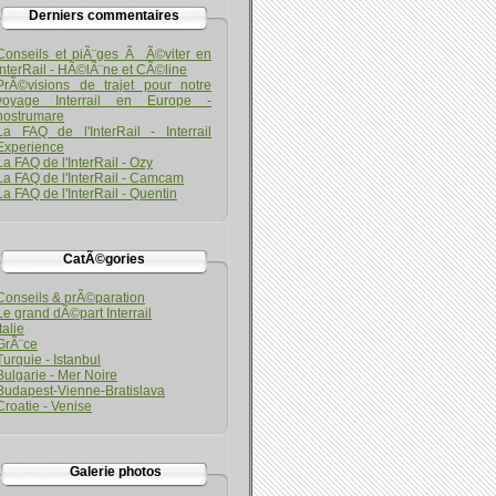
Derniers commentaires
Conseils et piÃ¨ges Ã Ã©viter en
InterRail - HÃ©lÃ¨ne et CÃ©line
PrÃ©visions de trajet pour notre
voyage Interrail en Europe -
nostrumare
La FAQ de l'InterRail - Interrail
Experience
La FAQ de l'InterRail - Ozy
La FAQ de l'InterRail - Camcam
La FAQ de l'InterRail - Quentin
CatÃ©gories
Conseils & prÃ©paration
Le grand dÃ©part Interrail
Italie
GrÃ¨ce
Turquie - Istanbul
Bulgarie - Mer Noire
Budapest-Vienne-Bratislava
Croatie - Venise
Galerie photos