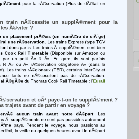
C
pplÃ©ment
pour la rÃ©servation (Plus de dÃ©tail en
n train nÃ©cessite un supplÃ©ment pour la
les Ã©viter ?
y a un placement prÃ©cis (un numÃ©ro de siÃ¨ge)
al une rÃ©servation.
Les trains Express (type TGV
n font donc partis. Les trains Ã supplÃ©ment sont bien
s Cook Rail Timetable
(Disponible sur Amazon ou
 par un petit Â« R Â». En gare, ils sont parfois
« R Â» ou Â« rÃ©servation obligatoire Â» (dans la
. Les trains rÃ©gionaux (TER), certains InterCity et
tance lents ne nÃ©cessitent pas de rÃ©servation.
e allÃ©gÃ©e
du Thomas Cook Rail Timetable : l'
Eurail
Ã©servation et oÃ¹ paye-t-on le supplÃ©ment ?
s trajets avant de partir en voyage ?
rvÃ© aucun train avant notre dÃ©part
. Les
ains Ã supplÃ©ments ne sont pas possibles autrement
Ãªme pays. Pendant le voyage, nous passions au
terRail, la veille ou quelques heures avant le dÃ©part