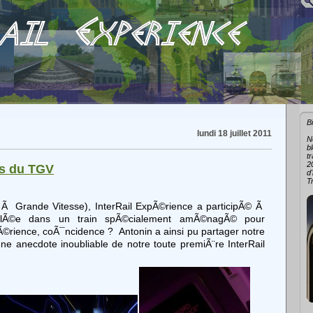
B
lundi 18 juillet 2011
N
b
t
2
s du TGV
d
T
 Ã Grande Vitesse), InterRail ExpÃ©rience a participÃ© Ã
stallÃ©e dans un train spÃ©cialement amÃ©nagÃ© pour
Ã©rience, coÃ¯ncidence ? Antonin a ainsi pu partager notre
ne anecdote inoubliable de notre toute premiÃ¨re InterRail