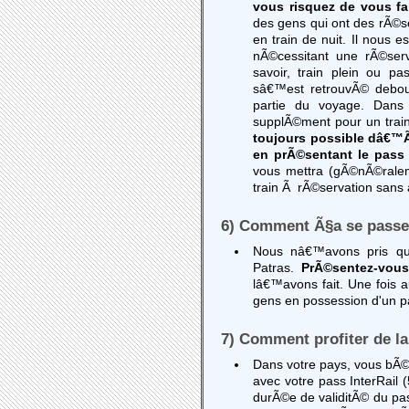
vous risquez de vous fa
des gens qui ont des rÃ©
en train de nuit. Il nous 
nÃ©cessitant une rÃ©ser
savoir, train plein ou p
sâ€™est retrouvÃ© debou
partie du voyage. Dans
supplÃ©ment pour un trai
toujours possible dâ€™Ã
en prÃ©sentant le pass 
vous mettra (gÃ©nÃ©rale
train Ã rÃ©servation sans
6) Comment Ã§a se passe 
Nous nâ€™avons pris qu
Patras.
PrÃ©sentez-vou
lâ€™avons fait. Une fois a
gens en possession d'un pas
7) Comment profiter de la
Dans votre pays, vous bÃ©n
avec votre pass InterRail
durÃ©e de validitÃ© du pass