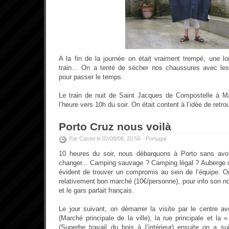
A la fin de la journée on était vraiment trempé, une lo
train… On a tenté de sécher nos chaussures avec les
pour passer le temps.
Le train de nuit de Saint Jacques de Compostelle à Ma
l’heure vers 10h du soir. On était content à l’idée de retro
Porto Cruz nous voilà
Par Castel le 02/09/08, 20:56 -
Portugal
10 heures du soir, nous débarquons à Porto sans avoir
changer... Camping sauvage ? Camping légal ? Auberge 
évident de trouver un compromis au sein de l’équipe. On
relativement bon marché (10€/personne), pour info son n
et le gars parlait français.
Le jour suivant, on démarrer la visite par le centre 
(Marché principale de la ville), la rue principale et la
(Superbe travail du bois à l’intérieur) ensuite on a sui