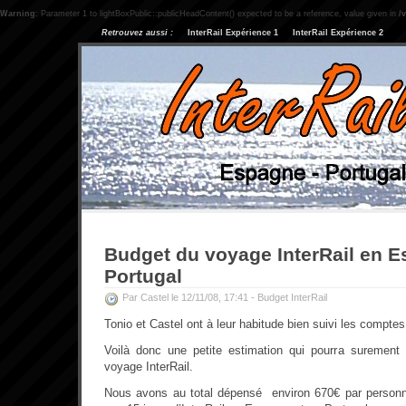
Warning
: Parameter 1 to lightBoxPublic::publicHeadContent() expected to be a reference, value given in
/
Retrouvez aussi :
InterRail Expérience 1
InterRail Expérience 2
Budget du voyage InterRail en E
Portugal
Par Castel le 12/11/08, 17:41 -
Budget InterRail
Tonio et Castel ont à leur habitude bien suivi les compte
Voilà donc une petite estimation qui pourra surement 
voyage InterRail.
Nous avons au total dépensé environ 670€ par person