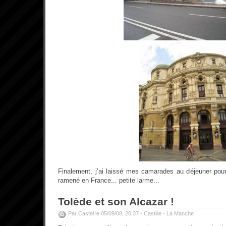
Finalement, j’ai laissé mes camarades au déjeuner pou
ramené en France... petite larme...
Tolède et son Alcazar !
Par Castel le 05/09/08, 20:37 -
Castille - La Manche