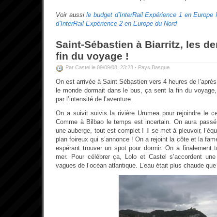
Voir aussi
le budget d’InterRail Expérience 1 en Europe
d’InterRail Expérience 2 en Europe du Nord
Saint-Sébastien à Biarritz, les der
fin du voyage !
Par Castel le 09/09/08, 23:23 -
Pays Basque
On est arrivée à Saint Sébastien vers 4 heures de l’aprè
le monde dormait dans le bus, ça sent la fin du voyag
par l’intensité de l’aventure.
On a suivit suivis la rivière Urumea pour rejoindre le ce
Comme à Bilbao le temps est incertain. On aura passé
une auberge, tout est complet ! Il se met à pleuvoir, l’éq
plan foireux qui s’annonce ! On a rejoint la côte et la f
espérant trouver un spot pour dormir. On a finalement 
mer. Pour célébrer ça, Lolo et Castel s’accordent un
vagues de l’océan atlantique. L’eau était plus chaude que l