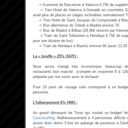
-> Euromed de Barcelone à Valence 6.75€ de supplé
-> Tren Hotel de Valence à Grenade en couchette 32€ 
avait plus de places en sièges inclinables normalement 
-> Tren Hotel de Saint Jacques de Compostelle à Mad
-> Bus aller/retour de Toledo à Madrid environ 7€
-> Bus de Madrid à Bilbao (28.96€ réservé par Interne
-> Train de Saint Sébastien à Hendaye 6.75€ de suppl
pour une dizaine de km)
-> Train de Hendaye à Biarritz environ 6€ (avec 12-25 
La « bouffe » 25% (167€) :
Nous avons mangé très économique, beaucoup 
restaurants bon marché (compter en moyenne 8 à 12€)
préparée par nos soins avec le réchaud.
Pour 15 jours de voyage cela correspond à un budge
personne.
L’hébergement 6% (40€) :
Au grand désespoir de Tonio qui voulait un budget h
Couchsurfing
. Malheureusement à 4 personnes difficile
avons donc dormi 3 fois en auberge de jeunesse à Sévill